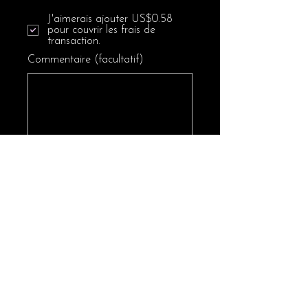
J'aimerais ajouter US$0.58
pour couvrir les frais de
transaction.
Commentaire (facultatif)
0/100
Faire un don de US$20.58
hello@culturewiseyouth.org
Abonnez-vous à notre
newsletter