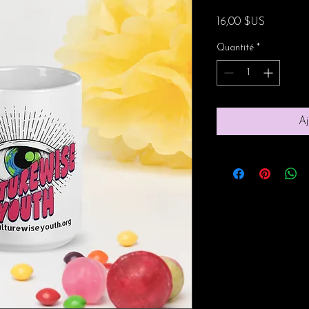
Prix
16,00 $US
Quantité
*
Aj