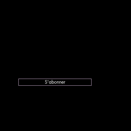
ous à notre
il
S'abonner
youth.org