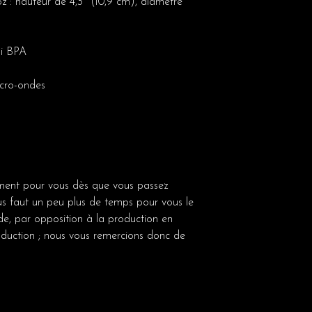
z : hauteur de 4,3″ (10,9 cm), diamètre
ni BPA
icro-ondes
ement pour vous dès que vous passez
us faut un peu plus de temps pour vous le
de, par opposition à la production en
oduction ; nous vous remercions donc de