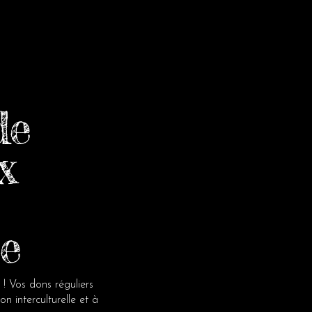
Abonnez-v
de
newsletter
x
Entrez votre e-ma
e
 Vos dons réguliers
hello@culturewise
 interculturelle et à