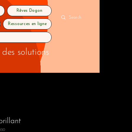
Rêves Dogon
Ressources en ligne
 des solutions
rillant
830