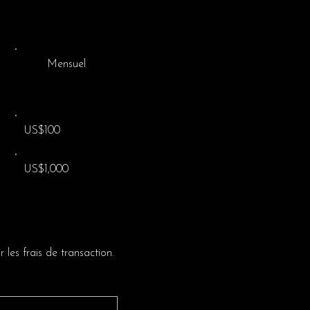
Lignes directr
Mensuel
Association fra
de 1901 : W46
Adresse postal
US$100
830 Route de l
46150 Pontcirq
US$1,000
 les frais de transaction.