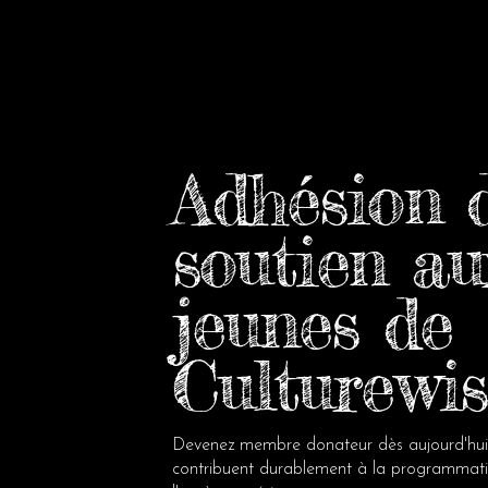
Adhésion 
soutien au
jeunes de
Culturewis
Devenez membre donateur dès aujourd'hui !
contribuent durablement à la programmation