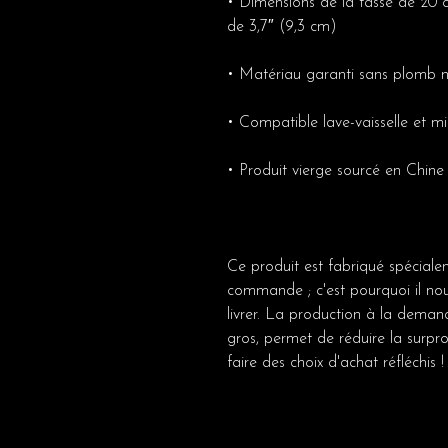
• Dimensions de la tasse de 20 o
de 3,7″ (9,3 cm)
• Matériau garanti sans plomb 
• Compatible lave-vaisselle et m
• Produit vierge sourcé en Chine
Ce produit est fabriqué spécial
commande ; c'est pourquoi il no
livrer. La production à la deman
gros, permet de réduire la surpr
faire des choix d'achat réfléchis !