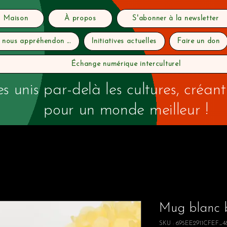
Maison
À propos
S'abonner à la newsletter
 nous appréhendon ...
Initiatives actuelles
Faire un don
Échange numérique interculturel
s unis par-delà les cultures, créant
pour un monde meilleur !
Mug blanc b
SKU : 695EE2911CFEF_4